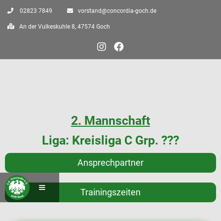

02823 7849

vorstand@concordia-goch.de

An der Vulkeskuhle 8, 47574 Goch


2. Mannschaft
Liga: Kreisliga C Grp. ???
Ansprechpartner
Trainingszeiten