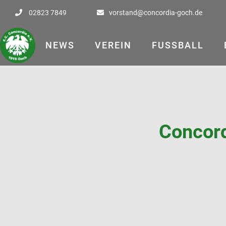
02823 7849
vorstand@concordia-goch.de


NEWS
VEREIN
FUSSBALL
Concord